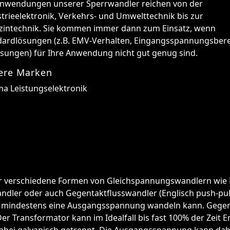
Anwendungen unserer Sperrwandler reichen von der
trieelektronik, Verkehrs- und Umwelttechnik bis zur
zintechnik. Sie kommen immer dann zum Einsatz, wenn
dardlösungen (z.B. EMV-Verhalten, Eingangsspannungsbere
ssungen) für Ihre Anwendung nicht gut genug sind.
ere Marken
ma Leistungselektronik
für verschiedene Formen von Gleichspannungswandlern wie
ndler oder auch Gegentaktflusswandler (Englisch push-pull 
n mindestens eine Ausgangsspannung wandeln kann. Gegent
r Transformator kann im Idealfall bis fast 100% der Zeit E
bei galvanisch getrennt. Die Ausgangsspannung kann dabei