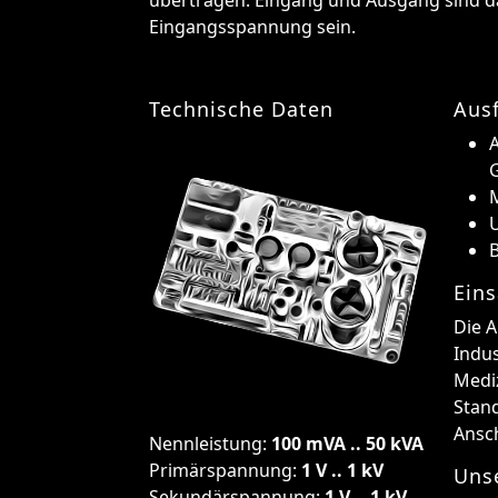
Eingangsspannung sein.
Technische Daten
Aus
A
U
B
Eins
Die 
Indus
Medi
Stan
Ansch
Nennleistung:
100 mVA .. 50 kVA
Primärspannung:
1 V .. 1 kV
Uns
Sekundärspannung:
1 V .. 1 kV