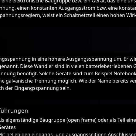
t eine elektronische Baugruppe bzw. ein Gerät, das eine un
nnung, einen konstanten Ausgangsstrom bzw. eine konsta
pannungsreglern, weist ein Schaltnetzteil einen hohen Wir
ngsspannung in eine höhere Ausgangsspannung um. Er wird
enannt. Diese Wandler sind in vielen batteriebetriebenen G
annung benötigt. Solche Geräte sind zum Beispiel Notebook
ine galvanische Trennung möglich. Wie der Name bereits ve
ch der Eingangsspannung sein.
führungen
ls eigenständige Baugruppe (open frame) oder als Teil ein
Gerätes
Mit beliebigen eingangs- und ausgangsseitigen Anschlüsse