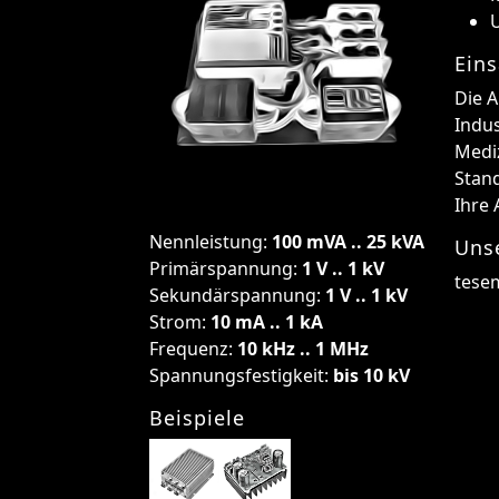
U
Eins
Die 
Indus
Medi
Stand
Ihre
Nennleistung:
100 mVA .. 25 kVA
Uns
Primärspannung:
1 V .. 1 kV
tese
Sekundärspannung:
1 V .. 1 kV
Strom:
10 mA .. 1 kA
Frequenz:
10 kHz .. 1 MHz
Spannungsfestigkeit:
bis 10 kV
Beispiele