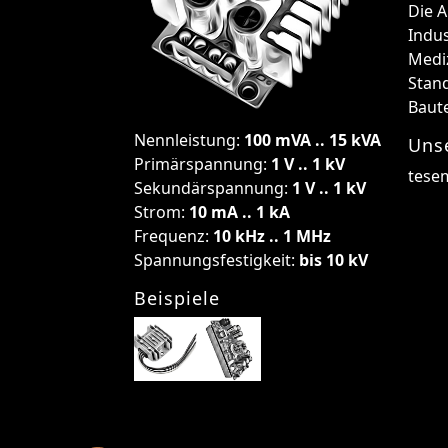
Die 
Indus
Medi
Stan
Baute
Nennleistung:
100 mVA .. 15 kVA
Uns
Primärspannung:
1 V .. 1 kV
tese
Sekundärspannung:
1 V .. 1 kV
Strom:
10 mA .. 1 kA
Frequenz:
10 kHz .. 1 MHz
Spannungsfestigkeit:
bis 10 kV
Beispiele