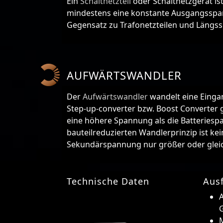
Ein
Schaltnetzteil
oder Schaltnetzgerät is
mindestens eine konstante Ausgangsspa
Gegensatz zu Trafonetzteilen und Längss
AUFWÄRTSWANDLER
Der
Aufwärtswandler
wandelt eine Einga
Step-up-converter bzw. Boost Converter g
eine höhere Spannung als die Batteriesp
bauteilreduzierten Wandlerprinzip ist ke
Sekundärspannung nur größer oder glei
Technische Daten
Aus
A