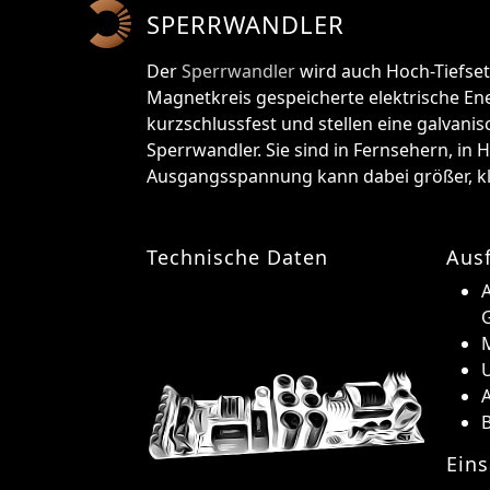
SPERRWANDLER
Der
Sperrwandler
wird auch Hoch-Tiefset
Magnetkreis gespeicherte elektrische E
kurzschlussfest und stellen eine galvanis
Sperrwandler. Sie sind in Fernsehern, i
Ausgangsspannung kann dabei größer, kl
Technische Daten
Aus
A
U
B
Eins