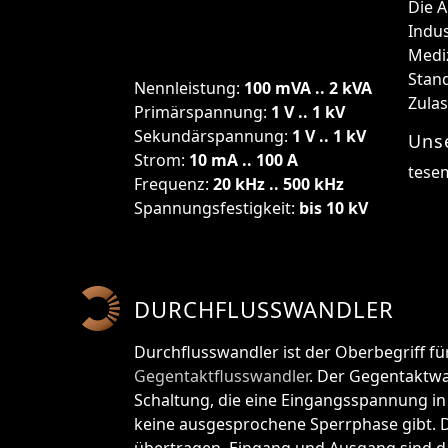
Die 
Indus
Medi
Stan
Nennleistung:
100 mVA .. 2 kVA
Zula
Primärspannung:
1 V .. 1 kV
Sekundärspannung:
1 V .. 1 kV
Uns
Strom:
10 mA .. 100 A
tese
Frequenz:
20 kHz .. 500 kHz
Spannungsfestigkeit:
bis 10 kV
DURCHFLUSSWANDLER
Durchflusswandler ist der Oberbegriff 
Gegentaktflusswandler
. Der Gegentaktwa
Schaltung, die eine Eingangsspannung i
keine ausgesprochene Sperrphase gibt. De
übertragen. Eingang und Ausgang sind da